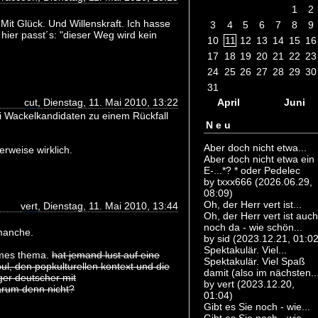
1
2
 Mit Glück. Und Willenskraft. Ich hasse
3
4
5
6
7
8
9
hier passt´s: "dieser Weg wird kein
10
11
12
13
14
15
16
17
18
19
20
21
22
23
24
25
26
27
28
29
30
31
April
Juni
cut
, Dienstag, 11. Mai 2010, 13:22
i Wackelkandidaten zu einem Rückfall
Neu
Aber doch nicht etwa...
erweise wirklich.
Aber doch nicht etwa ein
E-...*? * oder Pedelec
by txxx666 (2026.06.29,
08:09)
Oh, der Herr vert ist...
vert
, Dienstag, 11. Mai 2010, 13:44
Oh, der Herr vert ist auch
noch da - wie schön...
 manche.
by sid (2023.12.21, 01:02
Spektakulär. Viel...
mmes thema.
hat jemand lust auf eine
Spektakulär. Viel Spaß
ul, den popkulturellen kontext und die
damit (also im nächsten..
ger deutscher mit
by vert (2023.12.20,
arum denn nicht?
01:04)
Gibt es Sie noch - wie...