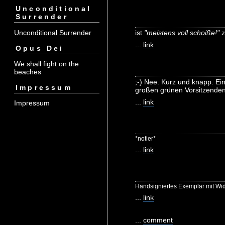
Unconditional
Surrender
Unconditional Surrender
ist
"meistens voll schoiße!"
z
...
link
Opus Dei
We shall fight on the
beaches
;-) Nee. Kurz und knapp. Ei
Impressum
großen grünen Vorsitzende
...
link
Impressum
*notier*
...
link
Handsigniertes Exemplar mit Wid
...
link
...
comment