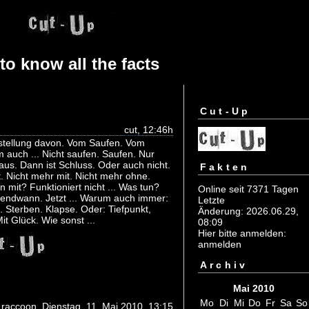
o know all the facts
Cut-Up
cut
, 12:46h
stellung davon. Vom Saufen. Vom
auch ... Nicht saufen. Saufen. Nur
aus. Dann ist Schluss. Oder auch nicht.
Fakten
. Nicht mehr mit. Nicht mehr ohne.
mit? Funktioniert nicht ... Was tun?
Online seit 7371 Tagen
gendwann. Jetzt ... Warum auch immer:
Letzte
 Sterben. Klapse. Oder: Tiefpunkt,
Änderung: 2026.06.29,
t Glück. Wie sonst ...
08:09
Hier bitte anmelden:
anmelden
Archiv
Mai 2010
Mo
Di
Mi
Do
Fr
Sa
So
 raccoon, Dienstag, 11. Mai 2010, 13:15