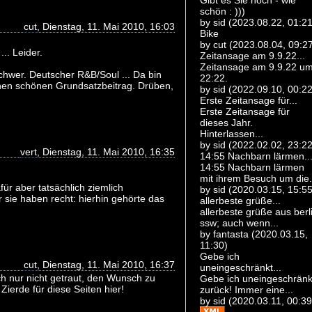
Gibt es Sie noch - wie
schön : )))
by sid (2023.08.22, 01:21
cut
, Dienstag, 11. Mai 2010, 16:03
Bike
by cut (2023.08.04, 09:2
.. Leider.
Zeitansage am 9.9.22...
Zeitansage am 9.9.22 u
hwer. Deutscher R&B/Soul ... Da bin
22:22.
einen schönen Grundsatzbeitrag. Drüben,
by sid (2022.09.10, 00:22
Erste Zeitansage für...
Erste Zeitansage für
dieses Jahr.
Hinterlassen...
by sid (2022.02.02, 23:22
vert
, Dienstag, 11. Mai 2010, 16:35
14:55 Nachbarn lärmen..
14:55 Nachbarn lärmen
mit ihrem Besuch um die.
für aber tatsächlich ziemlich
by sid (2020.03.15, 15:55
r sie haben recht: hierhin gehörte das
allerbeste grüße...
allerbeste grüße aus berl
ssw; auch wenn...
by fantasta (2020.03.15,
11:30)
Gebe ich
cut
, Dienstag, 11. Mai 2010, 16:37
uneingeschränkt...
h nur nicht getraut, den Wunsch zu
Gebe ich uneingeschränk
Zierde für diese Seiten hier!
zurück! Immer eine...
by sid (2020.03.11, 00:39