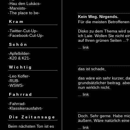
-Hau den Lukács-
-Marxists-
-The place to be-
Kein Weg. Nirgends.
Kram
Für die meisten Betroffenen .
-Twitter-Cut-Up-
Disko zu dem Thema wird sc
-Facebook-Cut-Up-
ich Laie. Wollen Sie nicht 
auf Ihren grünen Seiten ...?
Schön
...
link
-Apfelbilder-
-K20 & K21-
Wichtig
das ist schade,
-Leo Kofler-
das wäre ein sehr kurzer, da
-RUB-
grundsätzlicher beitrag. abe
-WSWS-
nun wirklich nicht.
Fahrrad
...
link
-Fahrrad-
-Klassikerausfahrt-
Doch. Sehr gerne. Habe mic
Die Zeitansage
äußern. Wäre natürlich eine 
Beim nächsten Ton ist es
...
link