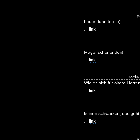
p
heute dann tee ;o)
...
link
Magenschonenden!
...
link
rocky
Wie es sich für ältere Herren
...
link
keinen schwarzen, das geht
...
link
p