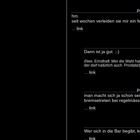
p
hm.
seit wochen verleiden sie mir ein f
...
link
Dann ist ja gut. ;-)
(Nee. Ernsthaft. Wer die Wahl hat
der darf natürlich auch. Prostata!
...
link
p
man macht sich ja schon se
bremsetreten bei regelmässi
...
link
Wer sich in die Bar begibt, 
...
link