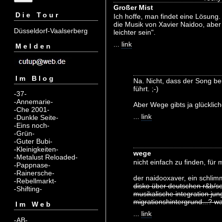
Großer Mist
Die Tour
Ich hoffe, man findet eine Lösung.
die Musik von Xavier Naidoo, aber 
Düsseldorf-Vaalserberg
leichter sein".
...
link
Melden
Im Blog
Na. Nicht, dass der Song be
führt. ;-)
-37-
-Annemarie-
Aber Wege gibts ja glücklich
-Che 2001-
...
link
-Dunkle Seite-
-Eins noch-
-Grün-
-Guter Bubi-
-Kleinigkeiten-
wege
-Metalust Reloaded-
nicht einfach zu finden, für
-Pappnase-
-Rainersche-
der naidooxaver, ein schli
-Rebellmarkt-
disko über deutschen r&b/so
-Shifting-
musikalische integration jun
migrationshintergrund...? w
Im Web
...
link
-AB-